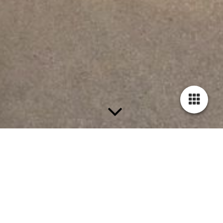
Tervetuloa viihtymään!